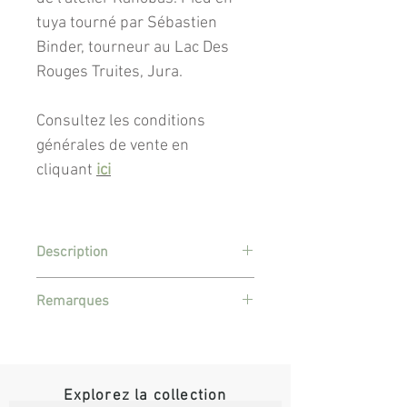
tuya tourné par Sébastien
Binder, tourneur au Lac Des
Rouges Truites, Jura.
Consultez les conditions
générales de vente en
cliquant
ici
Description
Hauteur totale de la lampe : 46 cm.
Remarques
Largeur : 28cm.
Lampe vendue sans ampoule. Il est
Lampe à poser composée :
prévu pour une douille E14. Ampoule
60 watts maximum conseillée.
• d'un pied en érable tourné par
Explorez la collection