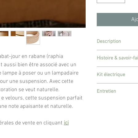
Aj
Description
Abat-jour en photo 
 abat-jour en rabane (raphia
Histoire & savoir-fa
ut aussi bien être associé avec un
Abat-jour à monter 
Création artisanale,
e lampe à poser ou un lampadaire
suspension.
Kit électrique
Luminaire imprimé e
pour une suspension. ​Avec cette
mon atelier situé da
Le kit électrique incl
Vendu seul.
oration se veut naturelle.
passion !
Entretien
- 1 douille blanche 
En achetant ce lumin
 e velours, cette suspension parfait
(que vous pourrez r
Adapté pour une doui
Pour retirer la pous
d'art français. Vous
une note apaisante et naturelle.
- 1 rosace en bois cl
réducteur de douille
rouleau adhésif pou
mon acitivité princip
arrivée d'électricité
Pour retirer les cro
ce branchement câbl
Matière : coton fin 
érales de vente en cliquant
ici
utilisant de la terr
laisser brute 'couleu
rabane (raphia tissé)
terre, laisser agir 
tamponner délicatem