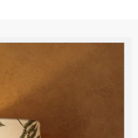
ans la liste déroulante.
e au cm près, à inscrire dans
page.