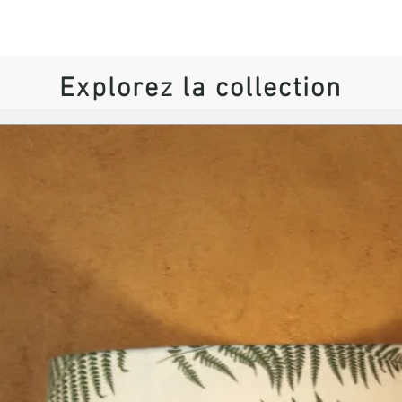
Diamètre : au choix d
l'éliminer.
Hauteur : sur-mesur
l'encadré sur cette 
Explorez la collection