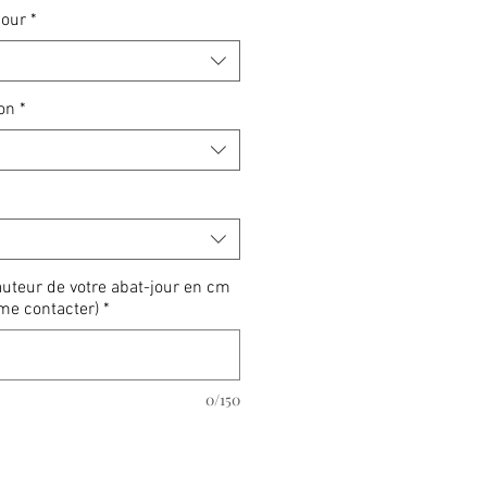
jour
*
on
*
auteur de votre abat-jour en cm
me contacter)
*
0/150