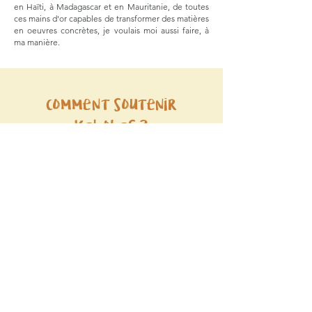
en Haïti, à Madagascar et en Mauritanie, de toutes
ces mains d'or capables de transformer des matières
en oeuvres concrètes, je voulais moi aussi faire, à
ma manière.
comment soutenir
Kahobas ?
Abonnez-vous à la lettre
mensuelle et parlez de moi
autour de vous!
Chaque mois, je prends ma plume et vous
envoie de vraies nouvelles, loin des
réseaux sociaux !
Saisissez votre e-mail ici