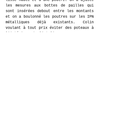
les mesures aux bottes de pailles qui 
sont insérées debout entre les montants 
et on a boulonné les poutres sur les IPN 
métalliques déjà existants. Colin 
voulant à tout prix éviter des poteaux à 
l'intérieur de l'atelier pour ne pas me 
contraindre dans ma circulation dans 
l'atelier et avoir un espace le plus 
"libre" possible, a reçu le bon conseil 
de faire des poutres en I d'une portée 
de 7 mètres, la largeur de l'atelier. 
Poutres à l'intérieur desquelles sont 
placées (que dis-je coincées, bourrées, 
enfoncées avec énormément de sueur et de 
cris, si si) des bottes de pailles afin 
d'avoir une isolation parfaite au 
plafond. On a donc ici 3 matériaux 
essentiels : 
bois mort sec sur pied du Jura 
(autrement dit du chablis), de Lavans 
lès Saint-Claude plus exactement, à 5 
kms de chez nous, scié par un copain 
qui s'est fait une scierie mobile 
mais aussi par Colin qui l'a bien 