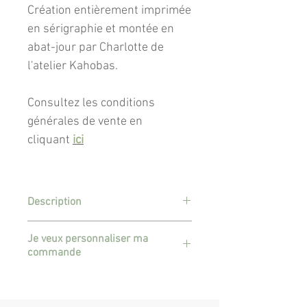
Création entièrement imprimée
en sérigraphie et montée en
abat-jour par Charlotte de
l'atelier Kahobas.
Consultez les conditions
générales de vente en
cliquant
ici
Description
Abat-jour à monter sur un pied de
Je veux personnaliser ma
lampe ou en suspension.
commande
Diamètre 12 cm / hauteur 20 cm.
Je souhaite un imprimé qui n'est
L'abat-jour est réalisé à partir d'une
pas dans la liste déroulante.
carcasse métallique blanche